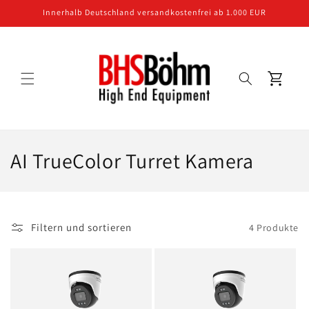
Direkt
Innerhalb Deutschland versandkostenfrei ab 1.000 EUR
zum
Inhalt
Warenkorb
K
AI TrueColor Turret Kamera
a
t
Filtern und sortieren
4 Produkte
e
g
o