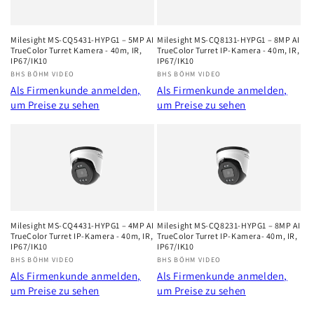
r
i
Milesight MS-CQ5431-HYPG1 – 5MP AI
Milesight MS-CQ8131-HYPG1 – 8MP AI
TrueColor Turret Kamera - 40m, IR,
TrueColor Turret IP-Kamera - 40m, IR,
e
IP67/IK10
IP67/IK10
Anbieter:
BHS BÖHM VIDEO
Anbieter:
BHS BÖHM VIDEO
:
Als Firmenkunde anmelden,
Als Firmenkunde anmelden,
um Preise zu sehen
um Preise zu sehen
Milesight MS-CQ4431-HYPG1 – 4MP AI
Milesight MS-CQ8231-HYPG1 – 8MP AI
TrueColor Turret IP-Kamera - 40m, IR,
TrueColor Turret IP-Kamera- 40m, IR,
IP67/IK10
IP67/IK10
Anbieter:
BHS BÖHM VIDEO
Anbieter:
BHS BÖHM VIDEO
Als Firmenkunde anmelden,
Als Firmenkunde anmelden,
um Preise zu sehen
um Preise zu sehen