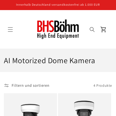
Direkt
Innerhalb Deutschland versandkostenfrei ab 1.000 EUR
zum
Inhalt
Warenkorb
K
AI Motorized Dome Kamera
a
t
Filtern und sortieren
4 Produkte
e
g
o