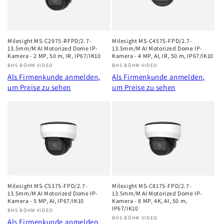
r
i
Milesight MS-C2975-RFPD/2.7-
Milesight MS-C4575-FPD/2.7-
e
13.5mm/M AI Motorized Dome IP-
13.5mm/M AI Motorized Dome IP-
Kamera - 2 MP, 50 m, IR, IP67/IK10
Kamera - 4 MP, AI, IR, 50 m, IP67/IK10
:
Anbieter:
BHS BÖHM VIDEO
Anbieter:
BHS BÖHM VIDEO
Als Firmenkunde anmelden,
Als Firmenkunde anmelden,
um Preise zu sehen
um Preise zu sehen
Milesight MS-C5375-FPD/2.7-
Milesight MS-C8175-FPD/2.7-
13.5mm/M AI Motorized Dome IP-
13.5mm/M AI Motorized Dome IP-
Kamera - 5 MP, AI, IP67/IK10
Kamera - 8 MP, 4K, AI, 50 m,
IP67/IK10
Anbieter:
BHS BÖHM VIDEO
Anbieter:
BHS BÖHM VIDEO
Als Firmenkunde anmelden,