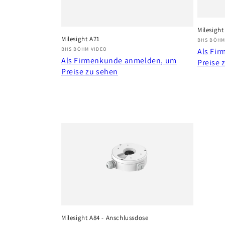
Milesigh
Milesight A71
Anbiete
BHS BÖHM
Anbieter:
BHS BÖHM VIDEO
Als Fi
Als Firmenkunde anmelden, um
Preise 
Preise zu sehen
Milesight A84 - Anschlussdose