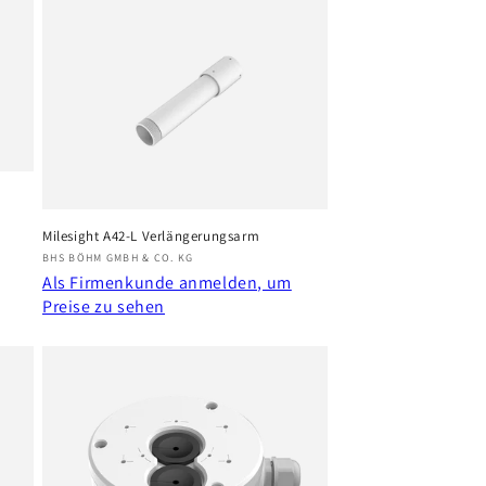
Milesight A42-L Verlängerungsarm
Anbieter:
BHS BÖHM GMBH & CO. KG
Als Firmenkunde anmelden, um
Preise zu sehen