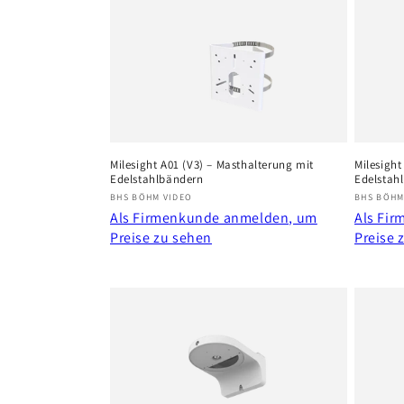
e
g
o
r
Milesight A01 (V3) – Masthalterung mit
Milesight
Edelstahlbändern
Edelstah
i
Anbieter:
Anbiete
BHS BÖHM VIDEO
BHS BÖHM
Als Firmenkunde anmelden, um
Als Fi
e
Preise zu sehen
Preise 
: