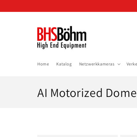
Direkt
zum
Inhalt
Home
Katalog
Netzwerkkameras
Verk
K
AI Motorized Dom
a
t