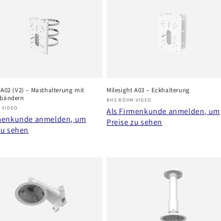
 A02 (V2) – Masthalterung mit
Milesight A03 – Eckhalterung
lbändern
Anbieter:
BHS BÖHM VIDEO
r:
 VIDEO
Als Firmenkunde anmelden, um
rmenkunde anmelden, um
Preise zu sehen
zu sehen