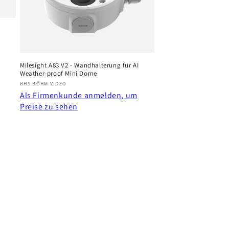
Milesight A83 V2 - Wandhalterung für AI
Weather-proof Mini Dome
Anbieter:
BHS BÖHM VIDEO
Als Firmenkunde anmelden, um
Preise zu sehen