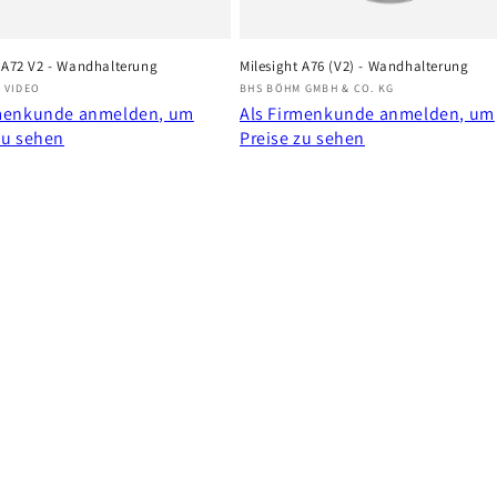
t A72 V2 - Wandhalterung
Milesight A76 (V2) - Wandhalterung
r:
Anbieter:
 VIDEO
BHS BÖHM GMBH & CO. KG
rmenkunde anmelden, um
Als Firmenkunde anmelden, um
zu sehen
Preise zu sehen