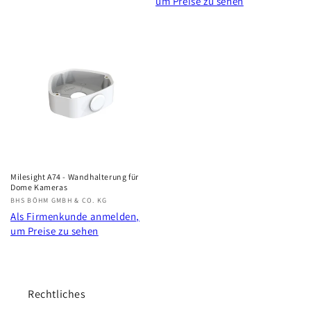
um Preise zu sehen
Milesight A74 - Wandhalterung für
Dome Kameras
Anbieter:
BHS BÖHM GMBH & CO. KG
Als Firmenkunde anmelden,
um Preise zu sehen
Rechtliches