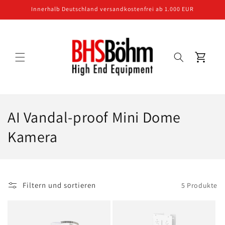
Direkt
Innerhalb Deutschland versandkostenfrei ab 1.000 EUR
zum
Inhalt
Warenkorb
K
AI Vandal-proof Mini Dome
a
Kamera
t
e
Filtern und sortieren
5 Produkte
g
o