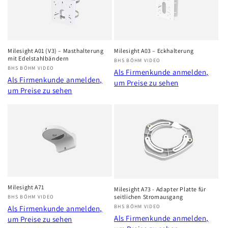
r
i
e
Milesight A01 (V3) – Masthalterung
Milesight A03 – Eckhalterung
mit Edelstahlbändern
Anbieter:
BHS BÖHM VIDEO
:
Anbieter:
BHS BÖHM VIDEO
Als Firmenkunde anmelden,
Als Firmenkunde anmelden,
um Preise zu sehen
um Preise zu sehen
Milesight A71
Milesight A73 - Adapter Platte für
seitlichen Stromausgang
Anbieter:
BHS BÖHM VIDEO
Anbieter:
BHS BÖHM VIDEO
Als Firmenkunde anmelden,
Als Firmenkunde anmelden,
um Preise zu sehen