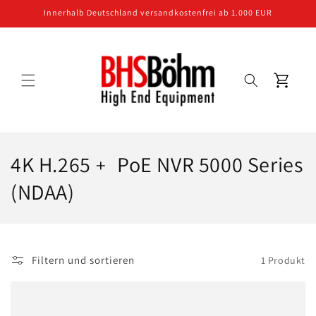
Direkt
Innerhalb Deutschland versandkostenfrei ab 1.000 EUR
zum
Inhalt
Warenkorb
K
4K H.265﹢ PoE NVR 5000 Series
a
(NDAA)
t
e
Filtern und sortieren
1 Produkt
g
o