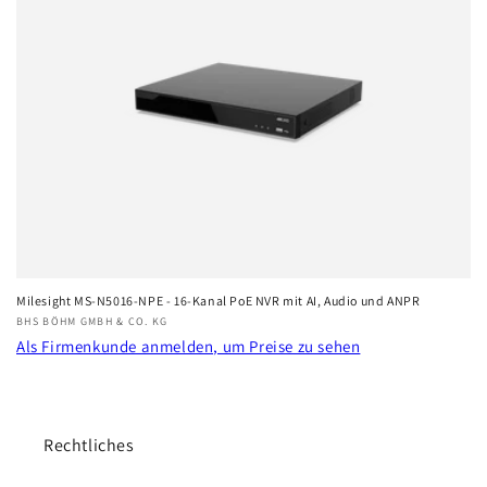
r
i
e
:
Milesight MS-N5016-NPE - 16-Kanal PoE NVR mit AI, Audio und ANPR
Anbieter:
BHS BÖHM GMBH & CO. KG
Als Firmenkunde anmelden, um Preise zu sehen
Rechtliches