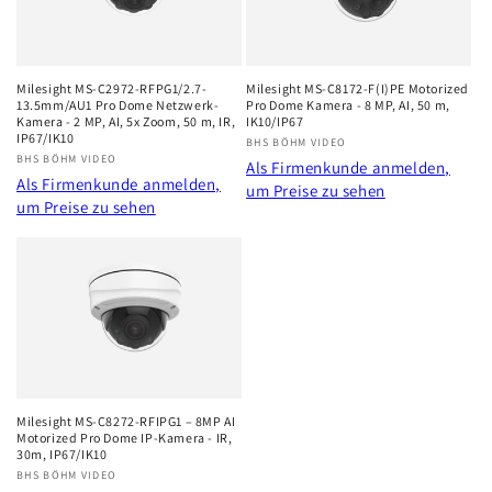
r
i
Milesight MS-C2972-RFPG1/2.7-
Milesight MS-C8172-F(I)PE Motorized
e
13.5mm/AU1 Pro Dome Netzwerk-
Pro Dome Kamera - 8 MP, AI, 50 m,
Kamera - 2 MP, AI, 5x Zoom, 50 m, IR,
IK10/IP67
:
IP67/IK10
Anbieter:
BHS BÖHM VIDEO
Anbieter:
BHS BÖHM VIDEO
Als Firmenkunde anmelden,
Als Firmenkunde anmelden,
um Preise zu sehen
um Preise zu sehen
Milesight MS-C8272-RFIPG1 – 8MP AI
Motorized Pro Dome IP-Kamera - IR,
30m, IP67/IK10
Anbieter:
BHS BÖHM VIDEO