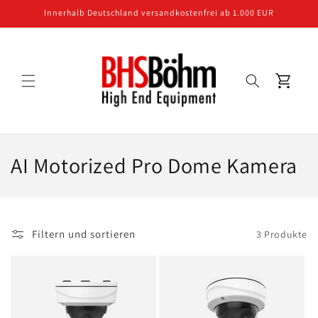
Direkt
Innerhalb Deutschland versandkostenfrei ab 1.000 EUR
zum
Inhalt
Warenkorb
K
AI Motorized Pro Dome Kamera
a
t
Filtern und sortieren
3 Produkte
e
g
o