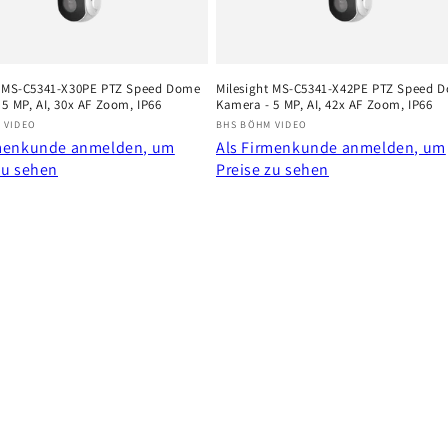
t MS-C5341-X30PE PTZ Speed Dome
Milesight MS-C5341-X42PE PTZ Speed 
5 MP, AI, 30x AF Zoom, IP66
Kamera - 5 MP, AI, 42x AF Zoom, IP66
r:
Anbieter:
 VIDEO
BHS BÖHM VIDEO
rmenkunde anmelden, um
Als Firmenkunde anmelden, um
zu sehen
Preise zu sehen