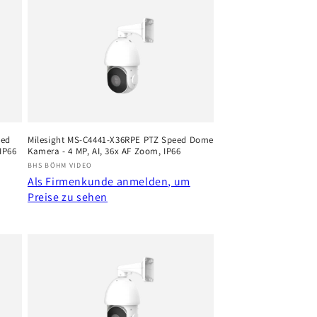
eed
Milesight MS-C4441-X36RPE PTZ Speed Dome
IP66
Kamera - 4 MP, AI, 36x AF Zoom, IP66
Anbieter:
BHS BÖHM VIDEO
Als Firmenkunde anmelden, um
Preise zu sehen