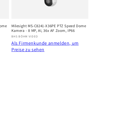
Dome
Milesight MS-C8241-X36PE PTZ Speed Dome
Kamera - 8 MP, AI, 36x AF Zoom, IP66
Anbieter:
BHS BÖHM VIDEO
Als Firmenkunde anmelden, um
Preise zu sehen