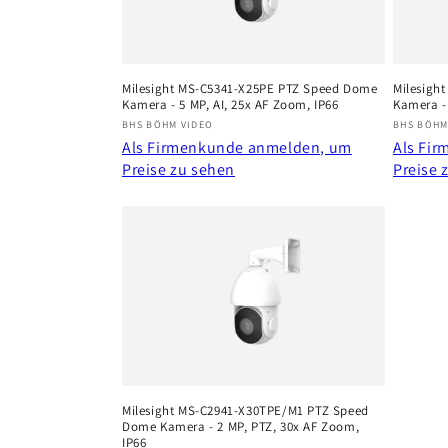
Milesight MS-C5341-X25PE PTZ Speed Dome
Milesigh
Kamera - 5 MP, AI, 25x AF Zoom, IP66
Kamera - 
Anbieter:
Anbiete
BHS BÖHM VIDEO
BHS BÖHM
Als Firmenkunde anmelden, um
Als Fi
Preise zu sehen
Preise 
Milesight MS-C2941-X30TPE/M1 PTZ Speed
Dome Kamera - 2 MP, PTZ, 30x AF Zoom,
IP66