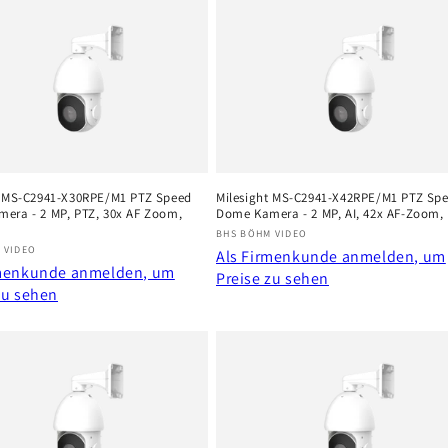
t MS-C2941-X30RPE/M1 PTZ Speed
Milesight MS-C2941-X42RPE/M1 PTZ Sp
era - 2 MP, PTZ, 30x AF Zoom,
Dome Kamera - 2 MP, AI, 42x AF-Zoom, 
Anbieter:
BHS BÖHM VIDEO
r:
 VIDEO
Als Firmenkunde anmelden, um
rmenkunde anmelden, um
Preise zu sehen
zu sehen