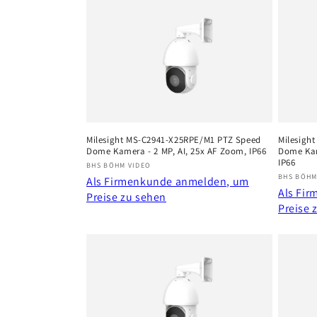
e
g
o
r
Milesight MS-C2941-X25RPE/M1 PTZ Speed
Milesigh
i
Dome Kamera - 2 MP, AI, 25x AF Zoom, IP66
Dome Kam
IP66
Anbieter:
BHS BÖHM VIDEO
Anbiete
e
BHS BÖHM
Als Firmenkunde anmelden, um
Als Fi
Preise zu sehen
Preise 
: