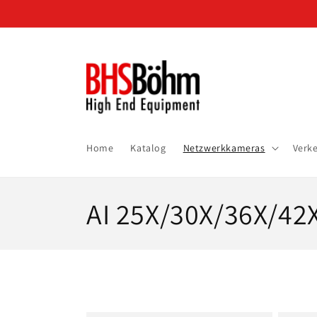
Direkt
zum
Inhalt
Home
Katalog
Netzwerkkameras
Verk
K
AI 25X/30X/36X/4
a
t