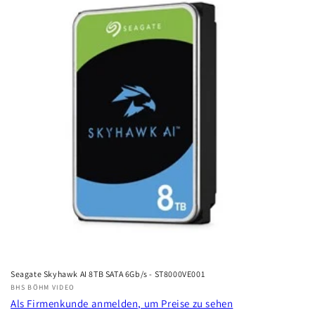
r
i
e
:
Seagate Skyhawk AI 8TB SATA 6Gb/s - ST8000VE001
Anbieter:
BHS BÖHM VIDEO
Als Firmenkunde anmelden, um Preise zu sehen