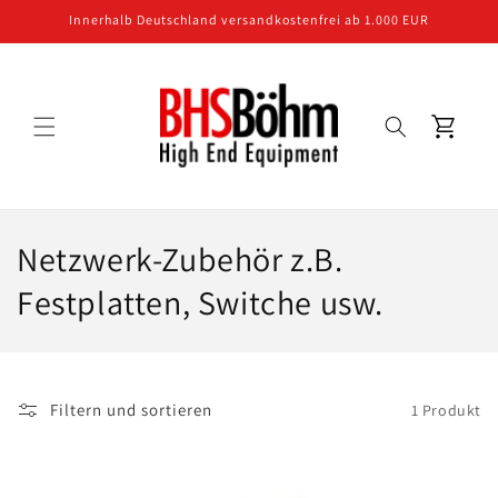
Direkt
Innerhalb Deutschland versandkostenfrei ab 1.000 EUR
zum
Inhalt
Warenkorb
K
Netzwerk-Zubehör z.B.
a
Festplatten, Switche usw.
t
e
Filtern und sortieren
1 Produkt
g
o