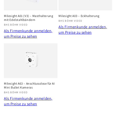
r
i
Milesight A01 (V3) – Masthalterung
Milesight A03 – Eckhalterung
mit Edelstahlbändern
Anbieter:
BHS BÖHM VIDEO
e
Anbieter:
BHS BÖHM VIDEO
Als Firmenkunde anmelden,
Als Firmenkunde anmelden,
um Preise zu sehen
:
um Preise zu sehen
Milesight A63 – Anschlussdose für AI
Mini Bullet Kameras
Anbieter:
BHS BÖHM VIDEO
Als Firmenkunde anmelden,
um Preise zu sehen