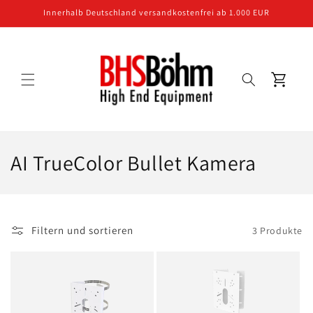
Direkt
Innerhalb Deutschland versandkostenfrei ab 1.000 EUR
zum
Inhalt
Warenkorb
K
AI TrueColor Bullet Kamera
a
t
Filtern und sortieren
3 Produkte
e
g
o