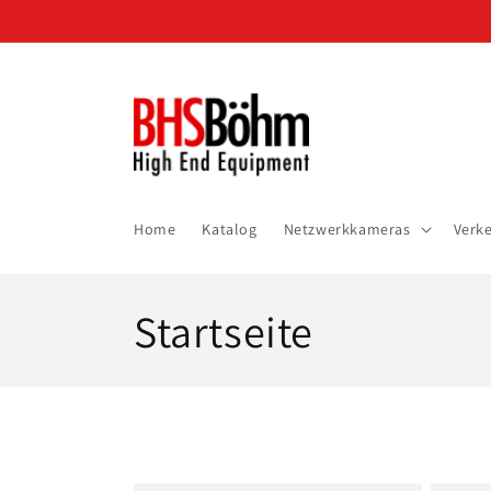
Direkt
zum
Inhalt
Home
Katalog
Netzwerkkameras
Verk
K
Startseite
a
t