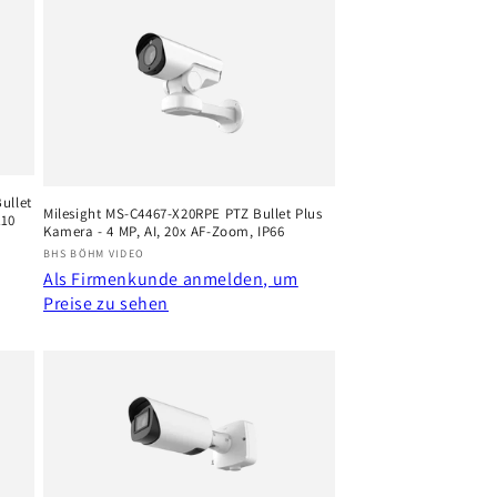
ullet
Milesight MS-C4467-X20RPE PTZ Bullet Plus
K10
Kamera - 4 MP, AI, 20x AF-Zoom, IP66
Anbieter:
BHS BÖHM VIDEO
Als Firmenkunde anmelden, um
Preise zu sehen