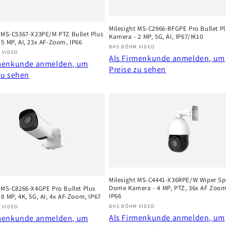
Milesight MS-C2966-RFGPE Pro Bullet Pl
t MS-C5367-X23PE/M PTZ Bullet Plus
Kamera - 2 MP, 5G, AI, IP67/IK10
5 MP, AI, 23x AF-Zoom, IP66
Anbieter:
BHS BÖHM VIDEO
r:
 VIDEO
Als Firmenkunde anmelden, um
rmenkunde anmelden, um
Preise zu sehen
zu sehen
Milesight MS-C4441-X36RPE/W Wiper S
Dome Kamera - 4 MP, PTZ, 36x AF Zoom
 MS-C8266-X4GPE Pro Bullet Plus
IP66
8 MP, 4K, 5G, AI, 4x AF-Zoom, IP67
Anbieter:
r:
BHS BÖHM VIDEO
 VIDEO
Als Firmenkunde anmelden, um
rmenkunde anmelden, um