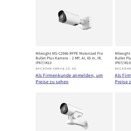
e
g
o
r
Milesight MS-C2966-RFPE Motorized Pro
Milesigh
Bullet Plus Kamera - 2 MP, AI, 65 m, IR,
Bullet Pl
i
IP67/IK10
IP67/IK10
Anbieter:
Anbiete
BHS BÖHM GMBH & CO. KG
BHS BÖHM
e
Als Firmenkunde anmelden, um
Als Fi
Preise zu sehen
Preise 
: