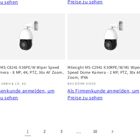
Preise zu sehen
zu sehen
t MS-C8241-X36PE/W Wiper Speed
Milesight MS-C2941-X30RPE/W/M1 Wipe
era - 8 MP, 4K, PTZ, 36x AF Zoom,
Speed Dome Kamera - 2 MP, PTZ, 30x A
Zoom, IP66
r:
Anbieter:
 GMBH & CO. KG
BHS BÖHM VIDEO
rmenkunde anmelden, um
Als Firmenkunde anmelden, um
zu sehen
Preise zu sehen
1
…
2
3
10