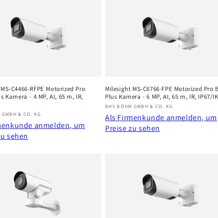
t MS-C4466-RFPE Motorized Pro
Milesight MS-C6766-FPE Motorized Pro B
us Kamera - 4 MP, AI, 65 m, IR,
Plus Kamera - 6 MP, AI, 65 m, IR, IP67/I
Anbieter:
BHS BÖHM GMBH & CO. KG
r:
 GMBH & CO. KG
Als Firmenkunde anmelden, um
rmenkunde anmelden, um
Preise zu sehen
zu sehen