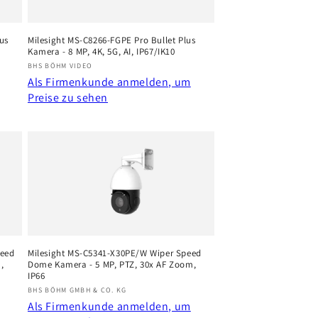
us
Milesight MS-C8266-FGPE Pro Bullet Plus
Kamera - 8 MP, 4K, 5G, AI, IP67/IK10
Anbieter:
BHS BÖHM VIDEO
Als Firmenkunde anmelden, um
Preise zu sehen
peed
Milesight MS-C5341-X30PE/W Wiper Speed
,
Dome Kamera - 5 MP, PTZ, 30x AF Zoom,
IP66
Anbieter:
BHS BÖHM GMBH & CO. KG
Als Firmenkunde anmelden, um