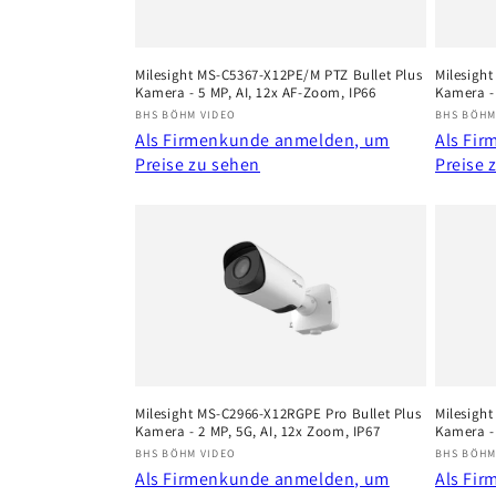
Milesight MS-C5367-X12PE/M PTZ Bullet Plus
Milesigh
Kamera - 5 MP, AI, 12x AF-Zoom, IP66
Kamera - 
Anbieter:
Anbiete
BHS BÖHM VIDEO
BHS BÖHM
Als Firmenkunde anmelden, um
Als Fi
Preise zu sehen
Preise 
Milesight MS-C2966-X12RGPE Pro Bullet Plus
Milesight
Kamera - 2 MP, 5G, AI, 12x Zoom, IP67
Kamera - 
Anbieter:
Anbiete
BHS BÖHM VIDEO
BHS BÖHM
Als Firmenkunde anmelden, um
Als Fi