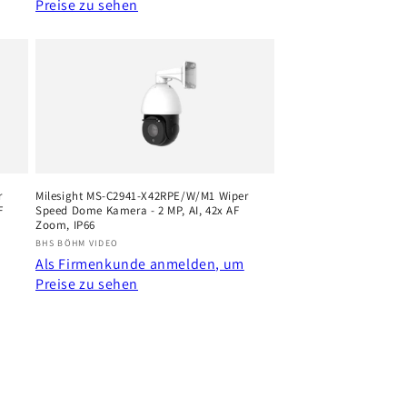
Preise zu sehen
r
Milesight MS-C2941-X42RPE/W/M1 Wiper
F
Speed Dome Kamera - 2 MP, AI, 42x AF
Zoom, IP66
Anbieter:
BHS BÖHM VIDEO
Als Firmenkunde anmelden, um
Preise zu sehen